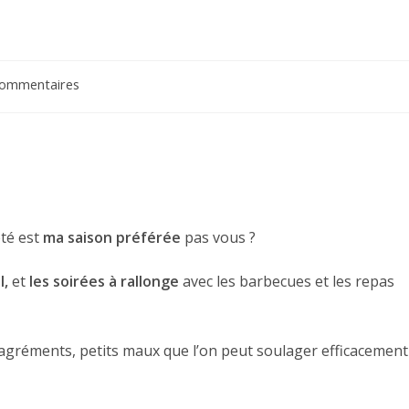
aires
commentaires
on :
été est
ma saison préférée
pas vous ?
l,
et
les soirées à rallonge
avec les barbecues et les repas
sagréments, petits maux que l’on peut soulager efficacement