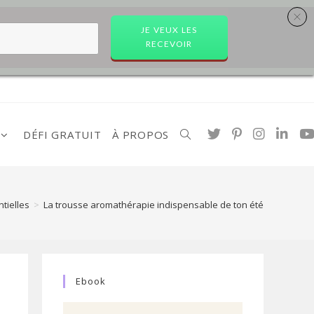
JE VEUX LES
RECEVOIR
DÉFI GRATUIT
À PROPOS
Toggle
website
tielles
>
La trousse aromathérapie indispensable de ton été
search
Ebook