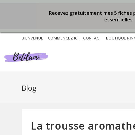
Recevez gratuitement mes 5 fiches p
essentielles
Skip
BIENVENUE
COMMENCEZ ICI
CONTACT
BOUTIQUE RI
to
content
Blog
La trousse aromath