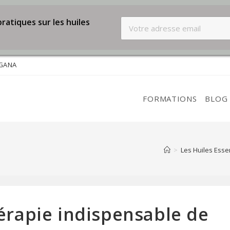
ratiques sur les huiles
NGANA
FORMATIONS
BLOG
>
Les Huiles Essen
érapie indispensable de