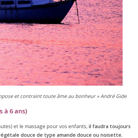
impose et contraint toute âme au bonheur » André Gide
s à 6 ans)
minutes) et le massage pour vos enfants,
il faudra toujours
le végétale douce de type amande douce ou noisette.