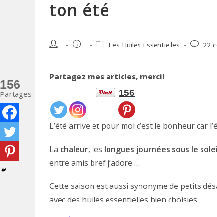
ton été
Auteur/autrice
Publication
Post
Comment
Les Huiles Essentielles
22 
de
publiée :
category:
de
la
la
publication :
publicati
Partagez mes articles, merci!
156
156
Partages
L’été arrive et pour moi c’est le bonheur car l’
La
chaleur
, les
longues journées sous le solei
entre amis bref j’adore …
Cette saison est aussi synonyme de petits dé
avec des huiles essentielles bien choisies.