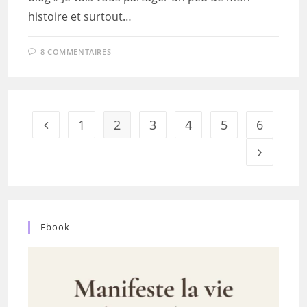
histoire et surtout…
8 COMMENTAIRES
1
2
3
4
5
6
Go to the previous page
Aller à la
Ebook