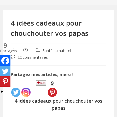
4 idées cadeaux pour
chouchouter vos papas
9
Auteur/autrice
Publication
Post
Partages
Santé au naturel
de
publiée :
category:
Commentaires
22 commentaires
la
de
publication :
la
publication :
Partagez mes articles, merci!
9
4 idées cadeaux pour chouchouter vos
papas