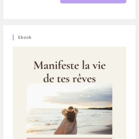
site
(facultatif)
Ebook