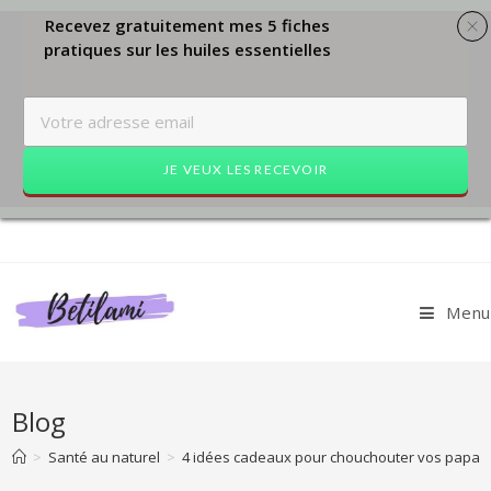
Recevez gratuitement mes 5 fiches
pratiques sur les huiles essentielles
JE VEUX LES RECEVOIR
Skip
to
content
Menu
Blog
>
Santé au naturel
>
4 idées cadeaux pour chouchouter vos papas