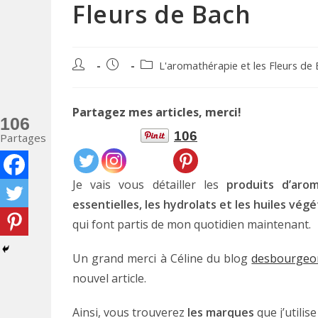
Fleurs de Bach
Auteur/autrice
Publication
Post
L'aromathérapie et les Fleurs de
de
publiée :
category:
la
publication :
Partagez mes articles, merci!
106
106
Partages
Je vais vous détailler les
produits d’aro
essentielles, les hydrolats et les huiles végé
qui font partis de mon quotidien maintenant.
Un grand merci à Céline du blog
desbourgeo
nouvel article.
Ainsi, vous trouverez
les marques
que j’utilis