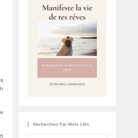
es
ch
ce
Recherchez Par Mots Clés
et