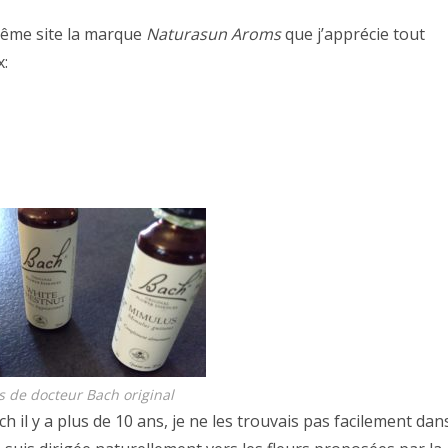
e même site la marque
Naturasun Aroms
que j’apprécie tout
x:
s de docteur Bach original
h il y a plus de 10 ans, je ne les trouvais pas facilement dan