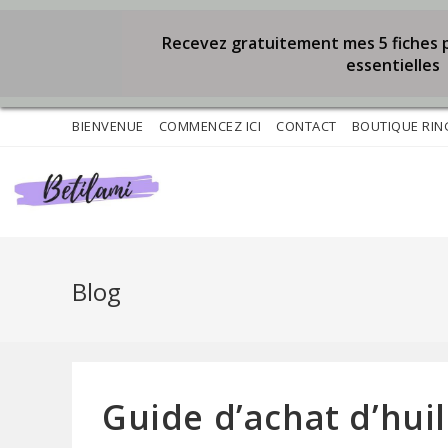
Recevez gratuitement mes 5 fiches p
essentielles
Skip
BIENVENUE
COMMENCEZ ICI
CONTACT
BOUTIQUE RI
to
content
Blog
Guide d’achat d’huil