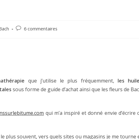
Commentaires
 Bach
6 commentaires
de
la
publication :
mathérapie
que j’utilise le plus fréquemment,
les huil
tales
sous forme de guide d’achat ainsi que les fleurs de Ba
nssurlebitume.com
qui m’a inspiré et donné envie d’écrire 
e le plus souvent, vers quels sites ou magasins je me tourne 