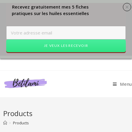
Recevez gratuitement mes 5 fiches
pratiques sur les huiles essentielles
JE VEUX LES RECEVOIR
Skip
to
content
Menu
Products
>
Products