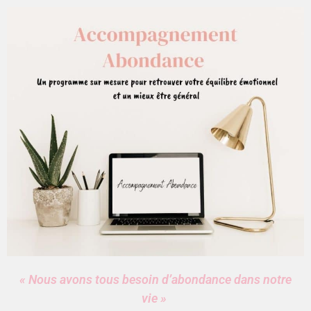
« Nous
avons tous besoin d’abondance dans notre
vie »